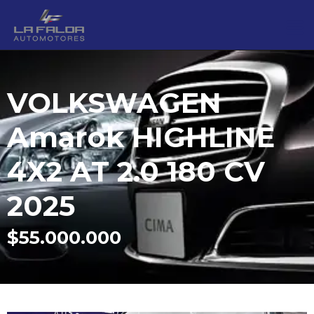
VOLKSWAGEN
Amarok HIGHLINE
4X2 AT 2.0 180 CV
2025
$55.000.000