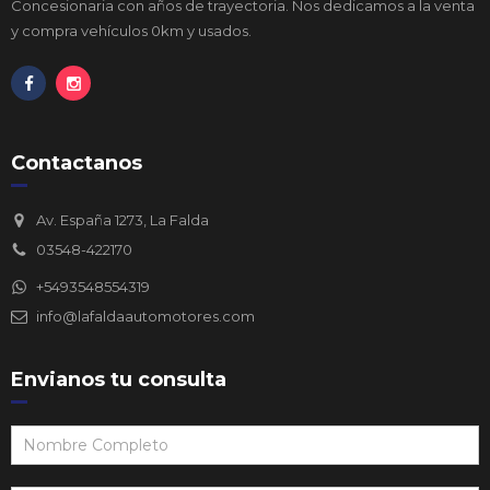
Concesionaria con años de trayectoria. Nos dedicamos a la venta
y compra vehículos 0km y usados.
Contactanos
Av. España 1273, La Falda
03548-422170
+5493548554319
info@lafaldaautomotores.com
Envianos tu consulta
Consulta
Web:
Footer